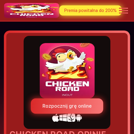
Premia powitalna do 200%
Rozpocznij grę online