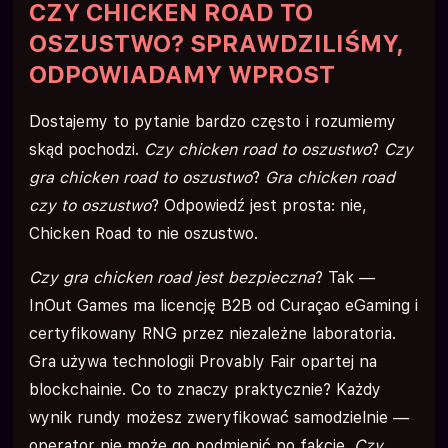
CZY CHICKEN ROAD TO
OSZUSTWO? SPRAWDZILIŚMY,
ODPOWIADAMY WPROST
Dostajemy to pytanie bardzo często i rozumiemy
skąd pochodzi.
Czy chicken road to oszustwo
?
Czy
gra chicken road to oszustwo
?
Gra chicken road
czy to oszustwo
? Odpowiedź jest prosta: nie,
Chicken Road to nie oszustwo.
Czy gra chicken road jest bezpieczna
? Tak —
InOut Games ma licencję B2B od Curaçao eGaming i
certyfikowany RNG przez niezależne laboratoria.
Gra używa technologii Provably Fair opartej na
blockchainie. Co to znaczy praktycznie? Każdy
wynik rundy możesz zweryfikować samodzielnie —
operator nie może go podmienić po fakcie.
Czy